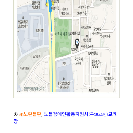
⊙
노란들판
,
노들장애인
활동지원사
교육
(구:보조인)
사)
장