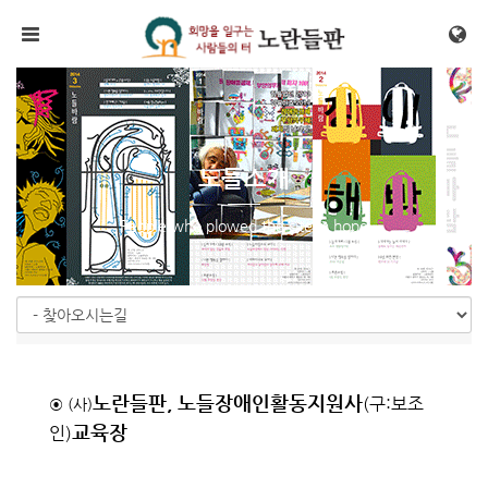
메뉴 건너뛰기
노들소개
People who plowed the site in hope
노란들판, 노들장애인활동지원사
(구:보조
⊙
(사)
교육장
인)